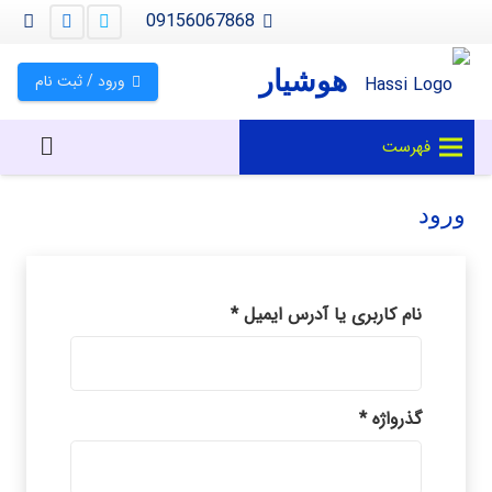
09156067868
هوشیار
ورود / ثبت نام
فهرست
ورود
الزامی
نام کاربری یا آدرس ایمیل
*
الزامی
گذرواژه
*