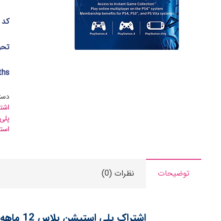
کد 12 رقمی گیفت کا
تحویل
ths
دست
اشت
پلی
است
توضیحات
نظرات (0)
اشتراک پلی استیشن پلاس 12 ماهه آمریکا | PlayStation Plus 12 Months US