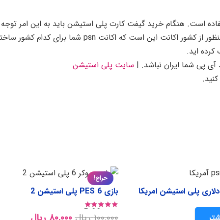
United State (آمریکا) قابل استفاده است. هنگام خرید گیفت کارت پلی استیشن باید به این امر توجه
نمایید که، کشور اکانت و کشور گیفت کارت باید یکسان باشند. منظور از کشور اکانت این است که اکانت psn شما برای کدام کشور
کرده اید.
سایت پلی استیشن
حراج!
بازی PES 6 پلی استیشن 2
نمره
5.00
از 5
Current
Original
۱۰۰,۰۰۰
ریال
۸۰,۰۰۰
ریال
شتر