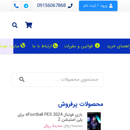
09156067868
ورود / ثبت نام
اهنمای خرید
قوانین و مقررات
ارتباط با ما
سایت هوشی
جستجو
محصولات پرفروش
بازی فوتبال eFootball PES 2024 برای
پلی استیشن 2
Current
Original
۱۰۰,۰۰۰
ریال
۸۰,۰۰۰
ریال